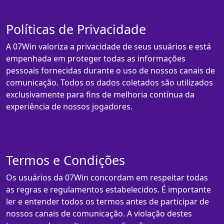
Políticas de Privacidade
A 07Win valoriza a privacidade de seus usuários e está
empenhada em proteger todas as informações
pessoais fornecidas durante o uso de nossos canais de
comunicação. Todos os dados coletados são utilizados
exclusivamente para fins de melhoria contínua da
experiência de nossos jogadores.
Termos e Condições
Os usuários da 07Win concordam em respeitar todas
as regras e regulamentos estabelecidos. É importante
ler e entender todos os termos antes de participar de
nossos canais de comunicação. A violação destes