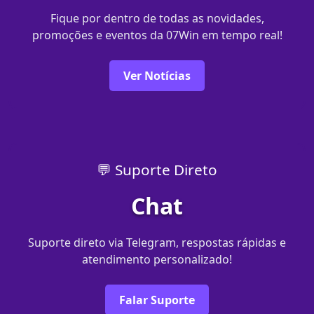
Fique por dentro de todas as novidades,
promoções e eventos da 07Win em tempo real!
Ver Notícias
💬 Suporte Direto
Chat
Suporte direto via Telegram, respostas rápidas e
atendimento personalizado!
Falar Suporte