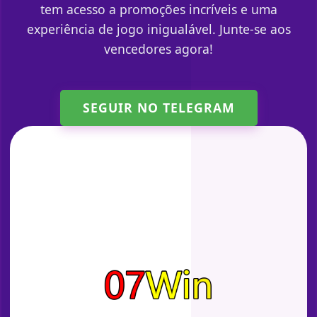
tem acesso a promoções incríveis e uma
experiência de jogo inigualável. Junte-se aos
vencedores agora!
SEGUIR NO TELEGRAM