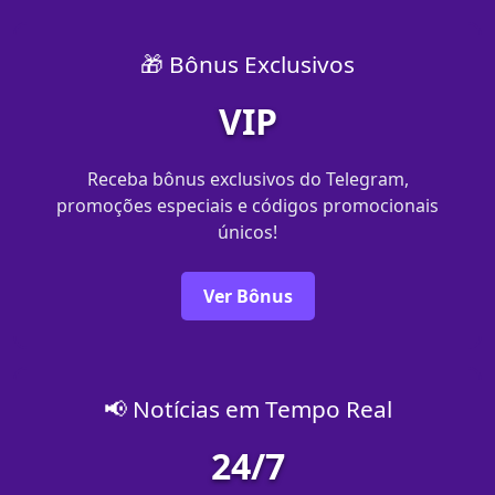
🎁 Bônus Exclusivos
VIP
Receba bônus exclusivos do Telegram,
promoções especiais e códigos promocionais
únicos!
Ver Bônus
📢 Notícias em Tempo Real
24/7