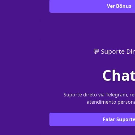
Ver Bônus
💬 Suporte Di
Cha
Suporte direto via Telegram, r
atendimento persona
Falar Suport