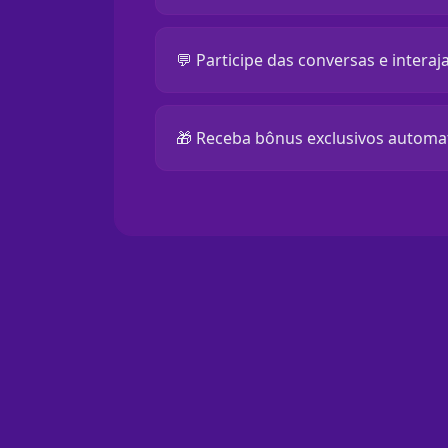
💬 Participe das conversas e interaj
🎁 Receba bônus exclusivos autom