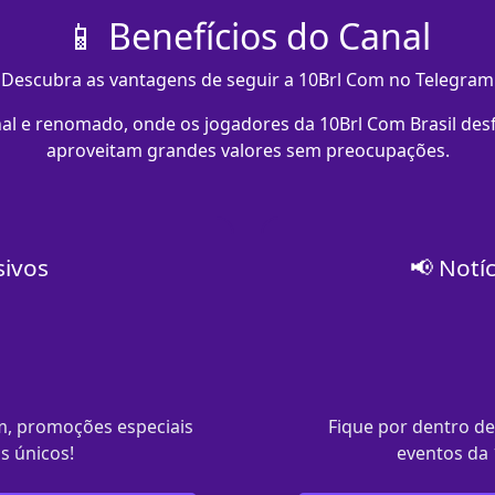
📱 Benefícios do Canal
Descubra as vantagens de seguir a 10Brl Com no Telegram
nal e renomado, onde os jogadores da 10Brl Com Brasil des
aproveitam grandes valores sem preocupações.
sivos
📢 Notí
m, promoções especiais
Fique por dentro d
s únicos!
eventos da