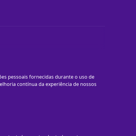
ões pessoais fornecidas durante o uso de
elhoria contínua da experiência de nossos