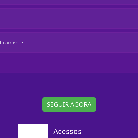
a
aticamente
SEGUIR AGORA
Acessos