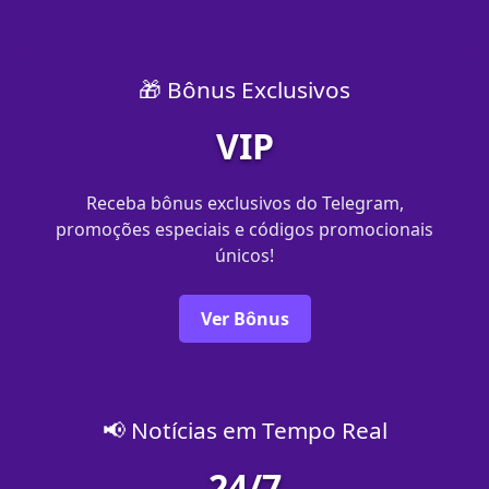
🎁 Bônus Exclusivos
VIP
Receba bônus exclusivos do Telegram,
promoções especiais e códigos promocionais
únicos!
Ver Bônus
📢 Notícias em Tempo Real
24/7