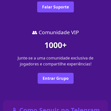
Falar Suporte
👥 Comunidade VIP
1000+
Junte-se a uma comunidade exclusiva de
jogadores e compartilhe experiências!
Entrar Grupo
📱 Como Seguir no Telegram