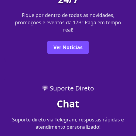
Fique por dentro de todas as novidades,
promoções e eventos da 17Br Paga em tempo
real!
Ver Notícias
💬 Suporte Direto
Chat
Suporte direto via Telegram, respostas rápidas e
atendimento personalizado!