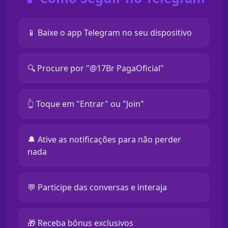
📱 Baixe o app Telegram no seu dispositivo
🔍 Procure por "@17Br PagaOficial"
👆 Toque em "Entrar" ou "Join"
🔔 Ative as notificações para não perder
nada
💬 Participe das conversas e interaja
🎁 Receba bônus exclusivos