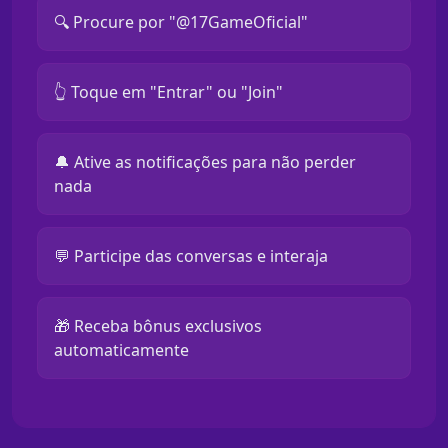
🔍 Procure por "@17GameOficial"
👆 Toque em "Entrar" ou "Join"
🔔 Ative as notificações para não perder
nada
💬 Participe das conversas e interaja
🎁 Receba bônus exclusivos
automaticamente