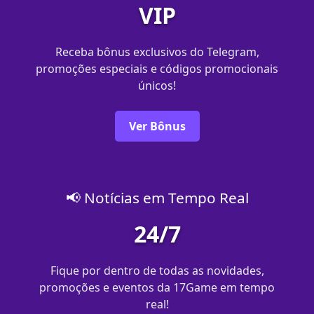
VIP
Receba bônus exclusivos do Telegram,
promoções especiais e códigos promocionais
únicos!
Ver Bônus
📢 Notícias em Tempo Real
24/7
Fique por dentro de todas as novidades,
promoções e eventos da 17Game em tempo
real!