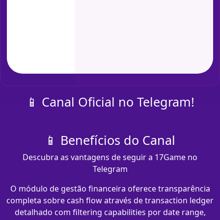
📱 Canal Oficial no Telegram!
📱 Benefícios do Canal
Descubra as vantagens de seguir a 17Game no
Telegram
O módulo de gestão financeira oferece transparência
completa sobre cash flow através de transaction ledger
detalhado com filtering capabilities por date range,