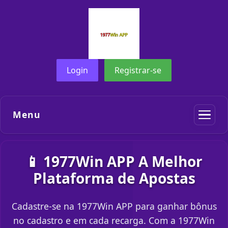
Login
Registrar-se
Menu
📱 1977Win APP A Melhor
Plataforma de Apostas
Cadastre-se na 1977Win APP para ganhar bônus
no cadastro e em cada recarga. Com a 1977Win