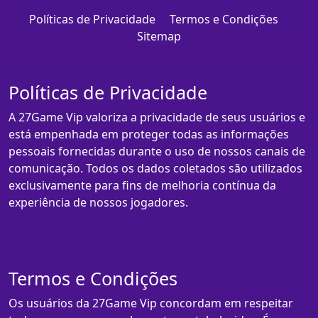
Políticas de Privacidade
Termos e Condições
Sitemap
Políticas de Privacidade
A 27Game Vip valoriza a privacidade de seus usuários e
está empenhada em proteger todas as informações
pessoais fornecidas durante o uso de nossos canais de
comunicação. Todos os dados coletados são utilizados
exclusivamente para fins de melhoria contínua da
experiência de nossos jogadores.
Termos e Condições
Os usuários da 27Game Vip concordam em respeitar