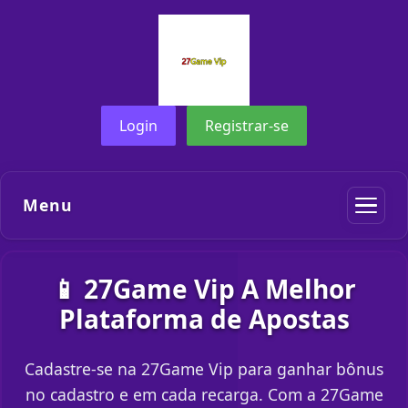
Login
Registrar-se
Menu
📱 27Game Vip A Melhor
Plataforma de Apostas
Cadastre-se na 27Game Vip para ganhar bônus
no cadastro e em cada recarga. Com a 27Game