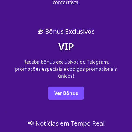
confortável.
🎁 Bônus Exclusivos
VIP
Receba bônus exclusivos do Telegram,
promoções especiais e códigos promocionais
únicos!
Ver Bônus
📢 Notícias em Tempo Real