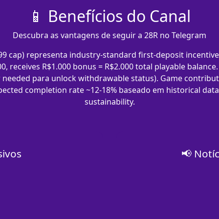
📱 Benefícios do Canal
Descubra as vantagens de seguir a 28R no Telegram
cap) representa industry-standard first-deposit incentive
0, receives R$1.000 bonus = R$2.000 total playable balance
 needed para unlock withdrawable status). Game contributio
pected completion rate ~12-18% baseado em historical data,
sustainability.
sivos
📢 Notí