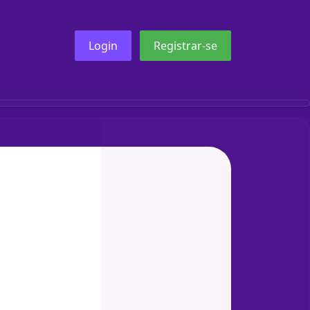
Login
Registrar-se