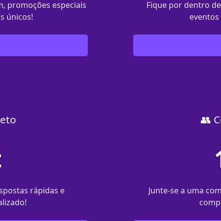
m, promoções especiais
Fique por dentro d
s únicos!
eventos
reto
👥 
t
espostas rápidas e
Junte-se a uma com
lizado!
compa