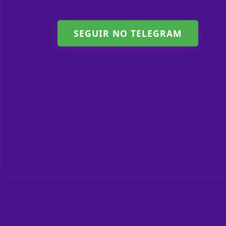
SEGUIR NO TELEGRAM