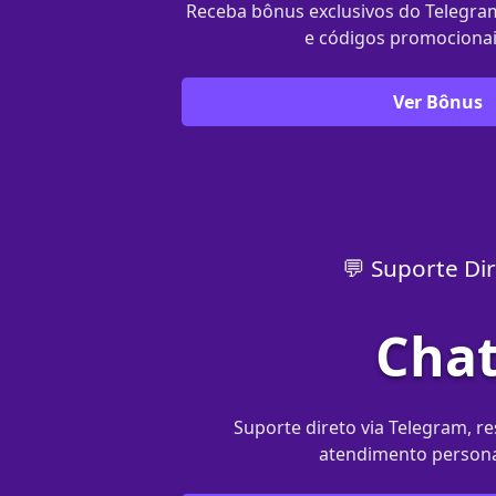
Receba bônus exclusivos do Telegra
e códigos promocionai
Ver Bônus
💬 Suporte Di
Cha
Suporte direto via Telegram, r
atendimento persona