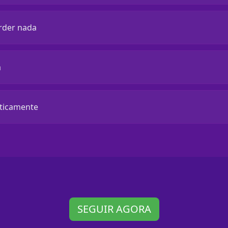
erder nada
a
aticamente
SEGUIR AGORA