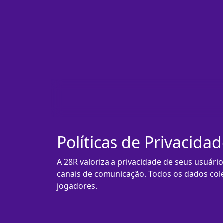
Políticas de Privacida
A 28R valoriza a privacidade de seus usuár
canais de comunicação. Todos os dados cole
jogadores.