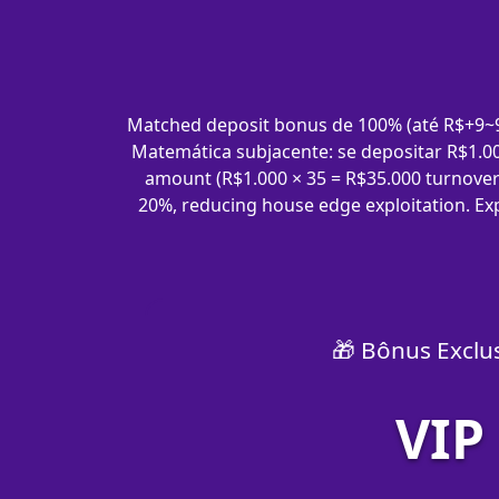
Matched deposit bonus de 100% (até R$+9~99 
Matemática subjacente: se depositar R$1.00
amount (R$1.000 × 35 = R$35.000 turnover
20%, reducing house edge exploitation. Ex
🎁 Bônus Exclu
VIP