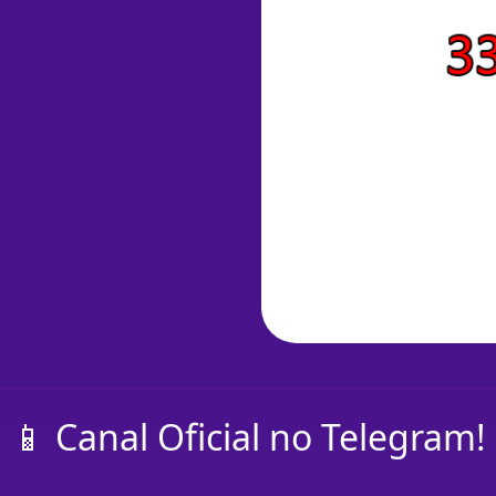
📱 Canal Oficial no Telegram!