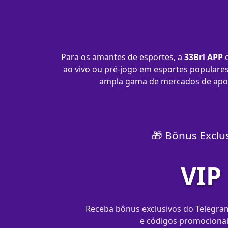
Para os amantes de esportes, a
33Brl APP
o
ao vivo ou pré-jogo em esportes populares
ampla gama de mercados de apo
🎁 Bônus Exclu
VIP
Receba bônus exclusivos do Telegra
e códigos promocionai