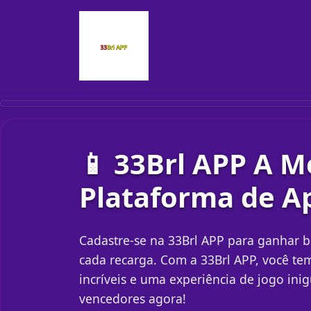
📱 33Brl APP A M
Plataforma de A
Cadastre-se na 33Brl APP para ganhar 
cada recarga. Com a 33Brl APP, você t
incríveis e uma experiência de jogo inig
vencedores agora!