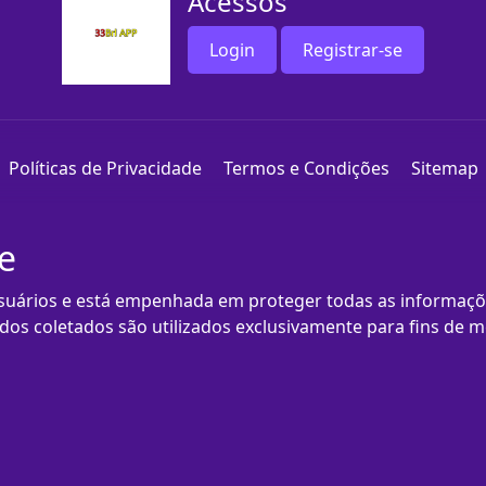
Acessos
Login
Registrar-se
Políticas de Privacidade
Termos e Condições
Sitemap
de
 usuários e está empenhada em proteger todas as informaçõ
os coletados são utilizados exclusivamente para fins de m