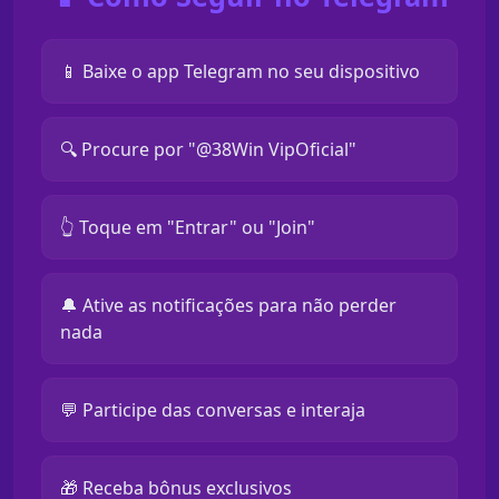
📱 Baixe o app Telegram no seu dispositivo
🔍 Procure por "@38Win VipOficial"
👆 Toque em "Entrar" ou "Join"
🔔 Ative as notificações para não perder
nada
💬 Participe das conversas e interaja
🎁 Receba bônus exclusivos