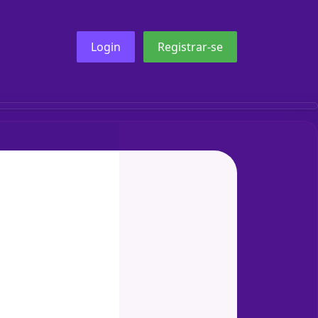
Login
Registrar-se