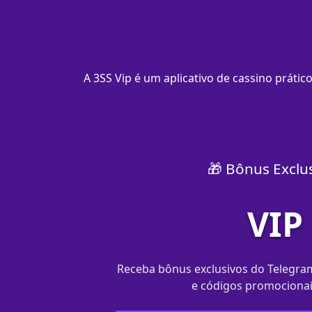
A 3SS Vip é um aplicativo de cassino prátic
🎁 Bônus Exclu
VIP
Receba bônus exclusivos do Telegra
e códigos promocionai