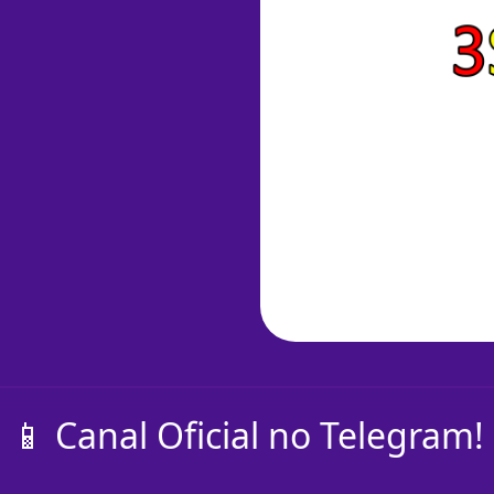
📱 Canal Oficial no Telegram!