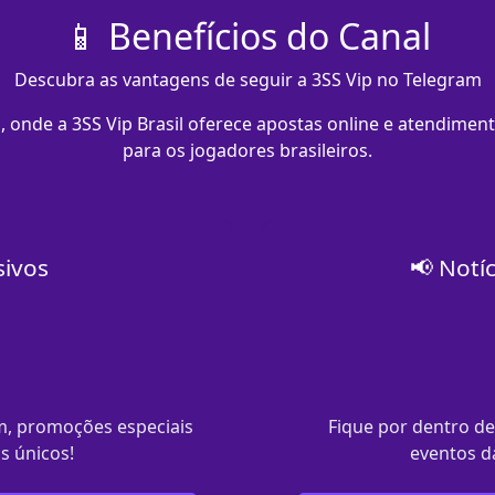
📱 Benefícios do Canal
Descubra as vantagens de seguir a 3SS Vip no Telegram
o, onde a 3SS Vip Brasil oferece apostas online e atendime
para os jogadores brasileiros.
sivos
📢 Notí
m, promoções especiais
Fique por dentro d
s únicos!
eventos d