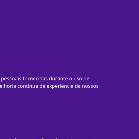
 pessoais fornecidas durante o uso de
elhoria contínua da experiência de nossos