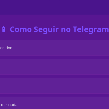
📱 Como Seguir no Telegram
ositivo
erder nada