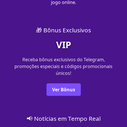
jogo online.
🎁 Bônus Exclusivos
VIP
Receba bônus exclusivos do Telegram,
promoções especiais e códigos promocionais
únicos!
Ver Bônus
📢 Notícias em Tempo Real