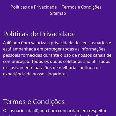
Políticas de Privacidade
Termos e Condições
Sitemap
Políticas de Privacidade
A 40Jogo.Com valoriza a privacidade de seus usuários e
está empenhada em proteger todas as informações
pessoais fornecidas durante o uso de nossos canais de
comunicação. Todos os dados coletados são utilizados
exclusivamente para fins de melhoria contínua da
experiência de nossos jogadores.
Termos e Condições
Os usuários da 40Jogo.Com concordam em respeitar