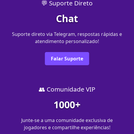
💬 Suporte Direto
Chat
Suporte direto via Telegram, respostas rápidas e
atendimento personalizado!
Falar Suporte
👥 Comunidade VIP
1000+
Junte-se a uma comunidade exclusiva de
jogadores e compartilhe experiências!