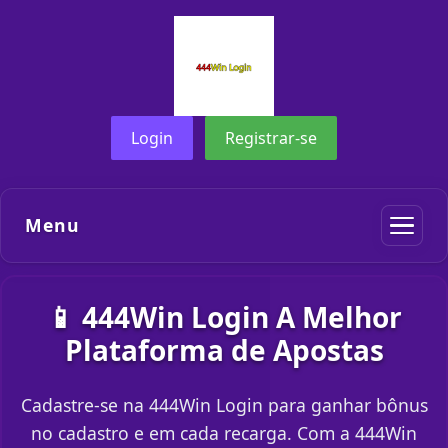
Login
Registrar-se
Menu
📱 444Win Login A Melhor
Plataforma de Apostas
Cadastre-se na 444Win Login para ganhar bônus
no cadastro e em cada recarga. Com a 444Win