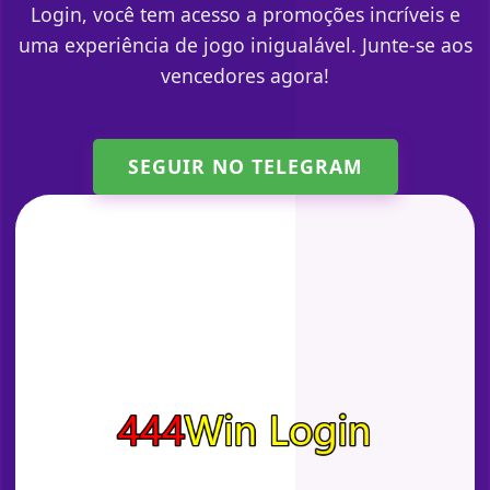
Login, você tem acesso a promoções incríveis e
uma experiência de jogo inigualável. Junte-se aos
vencedores agora!
SEGUIR NO TELEGRAM