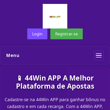
Login
Registrar-se
Menu
📱 44Win APP A Melhor
Plataforma de Apostas
Cadastre-se na 44Win APP para ganhar bônus no
cadastro e em cada recarga. Com a 44Win APP,