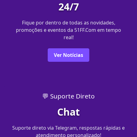
24/7
Fique por dentro de todas as novidades,
promoções e eventos da 51FF.Com em tempo
real!
Ver Notícias
💬 Suporte Direto
Chat
Suporte direto via Telegram, respostas rápidas e
atendimento personalizado!