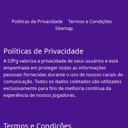
Políticas de Privacidade
Termos e Condições
Sitemap
Políticas de Privacidade
A 53Pg valoriza a privacidade de seus usuários e está
empenhada em proteger todas as informações
pessoais fornecidas durante o uso de nossos canais de
comunicação. Todos os dados coletados são utilizados
exclusivamente para fins de melhoria contínua da
experiência de nossos jogadores.
Termos e Condições