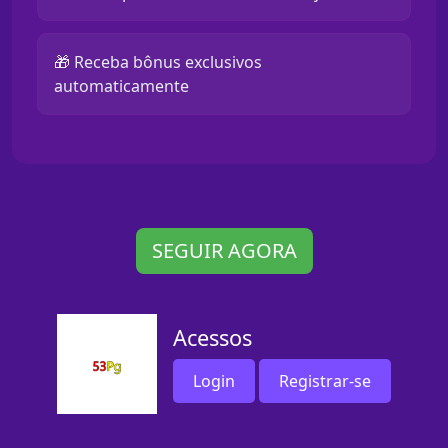
🎁 Receba bônus exclusivos
automaticamente
SEGUIR AGORA
Acessos
Login
Registrar-se