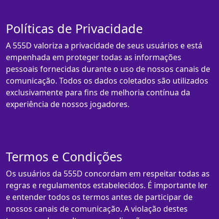
Políticas de Privacidade
A 555D valoriza a privacidade de seus usuários e está
empenhada em proteger todas as informações
pessoais fornecidas durante o uso de nossos canais de
comunicação. Todos os dados coletados são utilizados
exclusivamente para fins de melhoria contínua da
experiência de nossos jogadores.
Termos e Condições
Os usuários da 555D concordam em respeitar todas as
regras e regulamentos estabelecidos. É importante ler
e entender todos os termos antes de participar de
nossos canais de comunicação. A violação destes