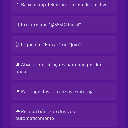
📱 Baixe o app Telegram no seu dispositivo
🔍 Procure por "@555DOficial"
👆 Toque em "Entrar" ou "Join"
🔔 Ative as notificações para não perder
nada
💬 Participe das conversas e interaja
🎁 Receba bônus exclusivos
automaticamente