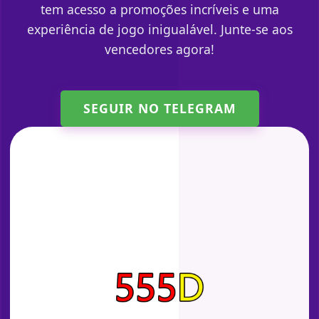
tem acesso a promoções incríveis e uma
experiência de jogo inigualável. Junte-se aos
vencedores agora!
SEGUIR NO TELEGRAM