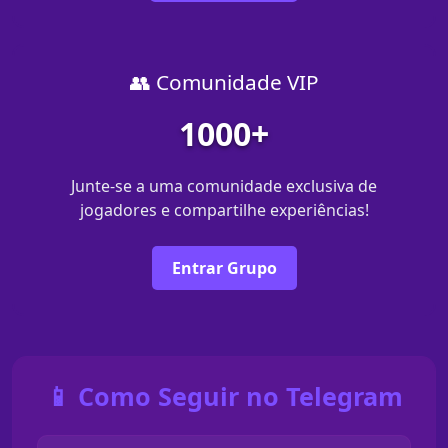
👥 Comunidade VIP
1000+
Junte-se a uma comunidade exclusiva de
jogadores e compartilhe experiências!
Entrar Grupo
📱 Como Seguir no Telegram