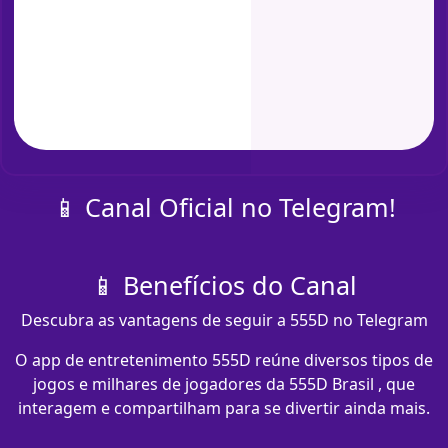
📱 Canal Oficial no Telegram!
📱 Benefícios do Canal
Descubra as vantagens de seguir a 555D no Telegram
O app de entretenimento 555D reúne diversos tipos de
jogos e milhares de jogadores da 555D Brasil , que
interagem e compartilham para se divertir ainda mais.