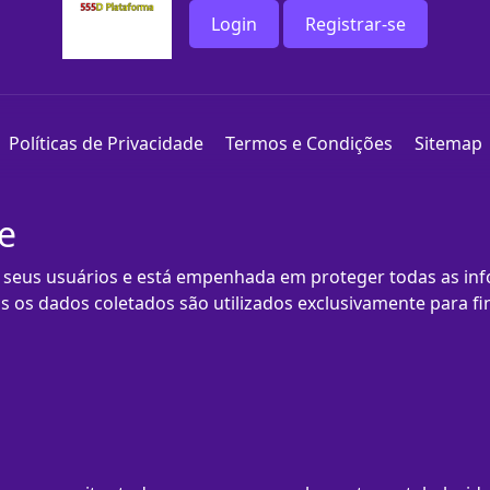
Login
Registrar-se
Políticas de Privacidade
Termos e Condições
Sitemap
de
e seus usuários e está empenhada em proteger todas as in
 os dados coletados são utilizados exclusivamente para fi