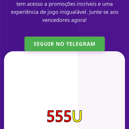
tem acesso a promoções incríveis e uma
experiência de jogo inigualável. Junte-se aos
vencedores agora!
SEGUIR NO TELEGRAM