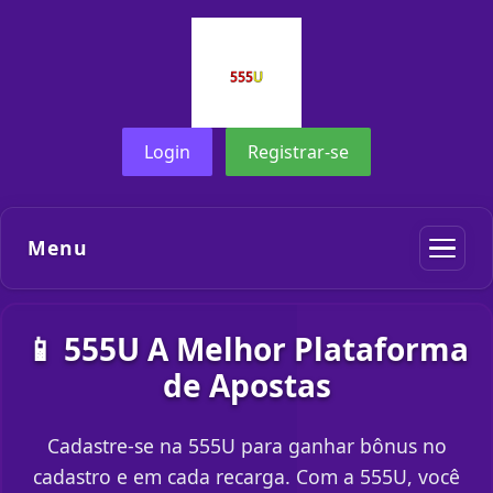
Login
Registrar-se
Menu
📱 555U A Melhor Plataforma
de Apostas
Cadastre-se na 555U para ganhar bônus no
cadastro e em cada recarga. Com a 555U, você