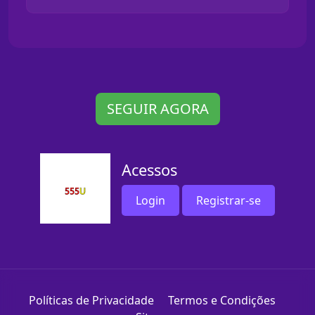
SEGUIR AGORA
Acessos
Login
Registrar-se
Políticas de Privacidade
Termos e Condições