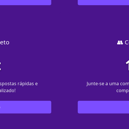
reto
👥 
t
espostas rápidas e
Junte-se a uma com
lizado!
compa
e