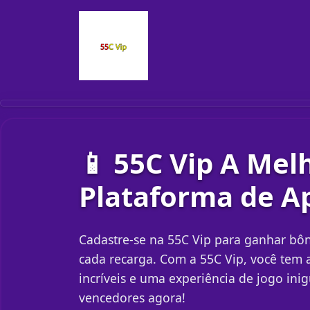
📱 55C Vip A Mel
Plataforma de A
Cadastre-se na 55C Vip para ganhar bô
cada recarga. Com a 55C Vip, você tem
incríveis e uma experiência de jogo inig
vencedores agora!