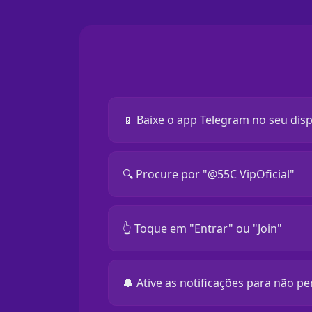
📱 Baixe o app Telegram no seu disp
🔍 Procure por "@55C VipOficial"
👆 Toque em "Entrar" ou "Join"
🔔 Ative as notificações para não p