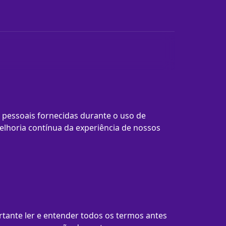
 pessoais fornecidas durante o uso de
elhoria contínua da experiência de nossos
tante ler e entender todos os termos antes