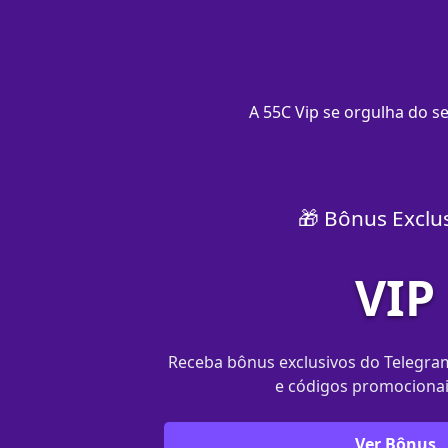
A 55C Vip se orgulha do se
🎁 Bônus Exclu
VIP
Receba bônus exclusivos do Telegra
e códigos promocionai
Ver Bônus