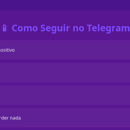
📱 Como Seguir no Telegram
ositivo
erder nada