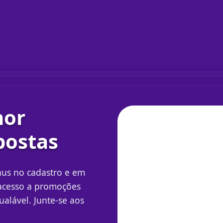
hor
postas
nus no cadastro e em
 acesso a promoções
ualável. Junte-se aos