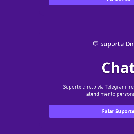
💬 Suporte Di
Cha
Suporte direto via Telegram, r
atendimento persona
Falar Suport