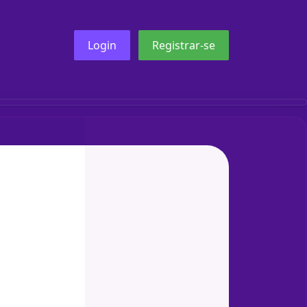
Login
Registrar-se