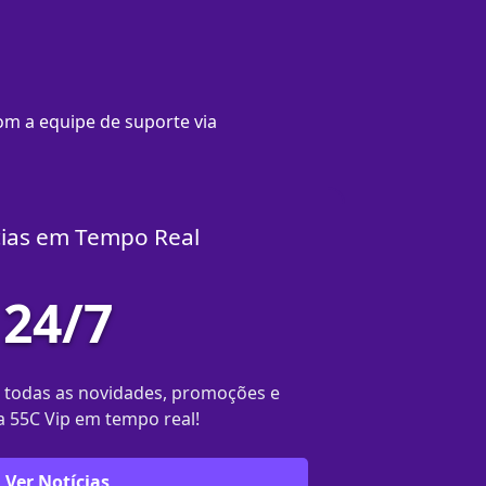
com a equipe de suporte via
cias em Tempo Real
24/7
e todas as novidades, promoções e
a 55C Vip em tempo real!
Ver Notícias