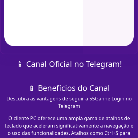
📱 Canal Oficial no Telegram!
📱 Benefícios do Canal
Descubra as vantagens de seguir a 55Ganhe Login no
Telegram
O cliente PC oferece uma ampla gama de atalhos de
teclado que aceleram significativamente a navegação e
o uso das funcionalidades. Atalhos como Ctrl+S para