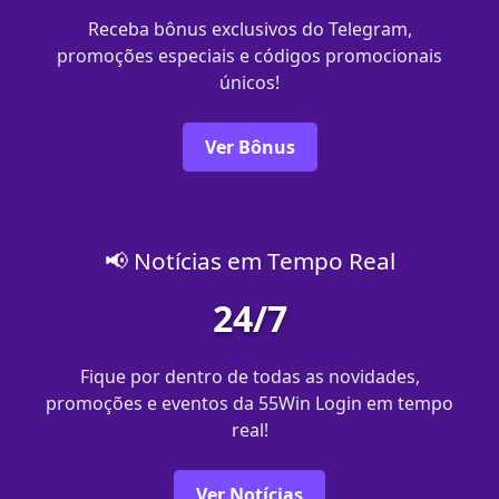
Receba bônus exclusivos do Telegram,
promoções especiais e códigos promocionais
únicos!
Ver Bônus
📢 Notícias em Tempo Real
24/7
Fique por dentro de todas as novidades,
promoções e eventos da 55Win Login em tempo
real!
Ver Notícias