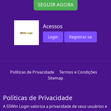
SEGUIR AGORA
Acessos
Login
Registrar-se
Políticas de Privacidade
Termos e Condições
Sitemap
Políticas de Privacidade
A 55Win Login valoriza a privacidade de seus usuários e