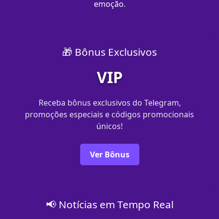
emoção.
🎁 Bônus Exclusivos
VIP
Receba bônus exclusivos do Telegram,
promoções especiais e códigos promocionais
únicos!
Ver Bônus
📢 Notícias em Tempo Real