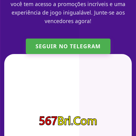
você tem acesso a promoções incríveis e uma
experiência de jogo inigualável. Junte-se aos
vencedores agora!
SEGUIR NO TELEGRAM