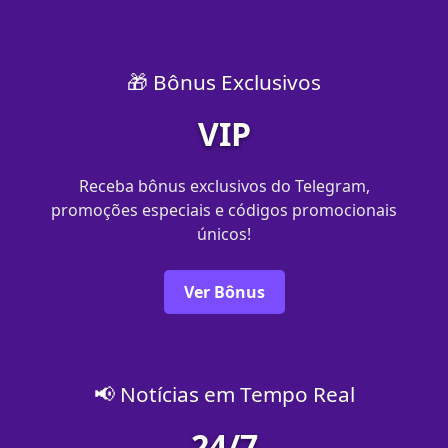
🎁 Bônus Exclusivos
VIP
Receba bônus exclusivos do Telegram,
promoções especiais e códigos promocionais
únicos!
Ver Bônus
📢 Notícias em Tempo Real
24/7