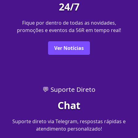
24/7
Fique por dentro de todas as novidades,
promoções e eventos da 56R em tempo real!
Ver Notícias
💬 Suporte Direto
Chat
Suporte direto via Telegram, respostas rápidas e
atendimento personalizado!