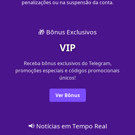
penalizações ou na suspensão da conta.
🎁 Bônus Exclusivos
VIP
Receba bônus exclusivos do Telegram,
promoções especiais e códigos promocionais
únicos!
Ver Bônus
📢 Notícias em Tempo Real