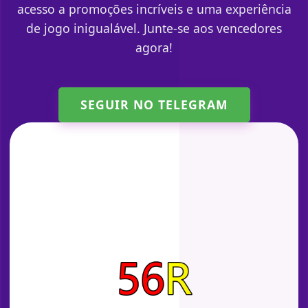
acesso a promoções incríveis e uma experiência
de jogo inigualável. Junte-se aos vencedores
agora!
SEGUIR NO TELEGRAM