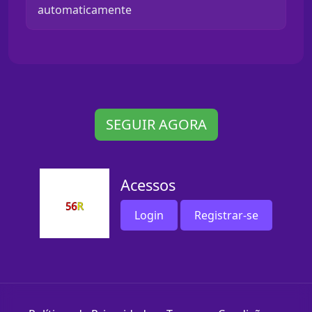
automaticamente
SEGUIR AGORA
Acessos
Login
Registrar-se