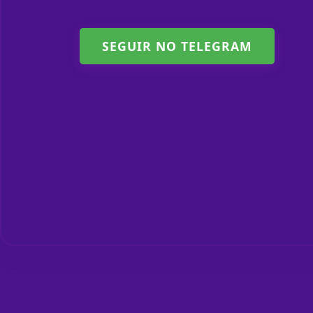
SEGUIR NO TELEGRAM