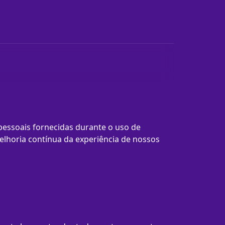
pessoais fornecidas durante o uso de
elhoria contínua da experiência de nossos