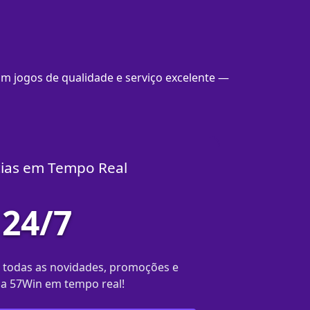
 jogos de qualidade e serviço excelente —
cias em Tempo Real
24/7
e todas as novidades, promoções e
a 57Win em tempo real!