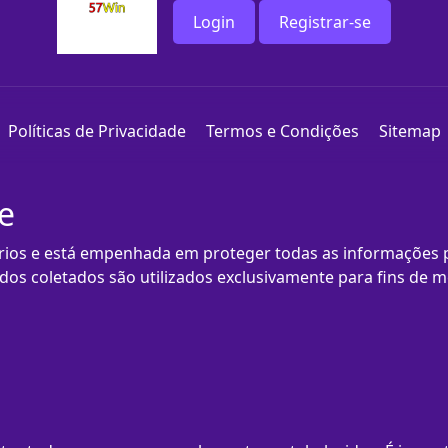
Login
Registrar-se
Políticas de Privacidade
Termos e Condições
Sitemap
de
ários e está empenhada em proteger todas as informações 
os coletados são utilizados exclusivamente para fins de m