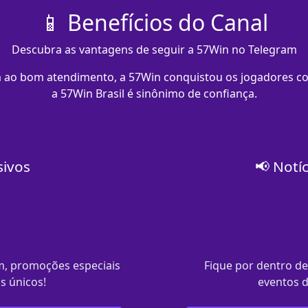
📱 Benefícios do Canal
Descubra as vantagens de seguir a 57Win no Telegram
o bom atendimento, a 57Win conquistou os jogadores com
a 57Win Brasil é sinônimo de confiança.
sivos
📢 Notí
m, promoções especiais
Fique por dentro d
s únicos!
eventos d