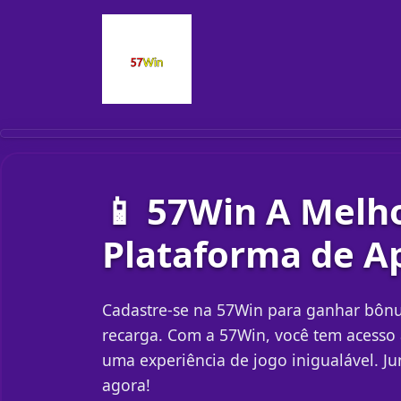
📱 57Win A Melh
Plataforma de A
Cadastre-se na 57Win para ganhar bônu
recarga. Com a 57Win, você tem acesso 
uma experiência de jogo inigualável. J
agora!