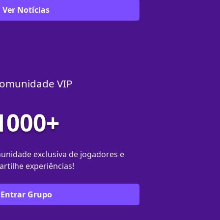
Ver Notícias
Comunidade VIP
1000+
unidade exclusiva de jogadores e
rtilhe experiências!
Entrar Grupo