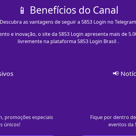
📱 Benefícios do Canal
Descubra as vantagens de seguir a 5853 Login no Telegra
to e inovação, o site da 5853 Login apresenta mais de 5.0
livremente na plataforma 5853 Login Brasil .
sivos
📢 Notí
m, promoções especiais
Fique por dentro d
s únicos!
eventos da 