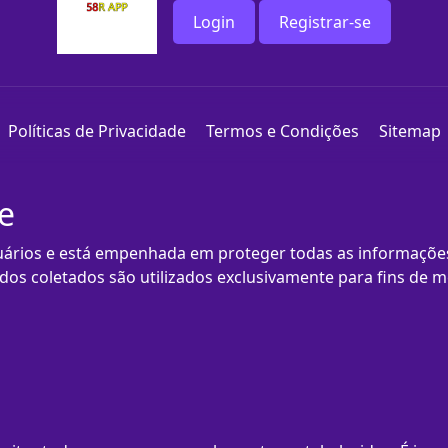
Login
Registrar-se
Políticas de Privacidade
Termos e Condições
Sitemap
de
suários e está empenhada em proteger todas as informaçõe
os coletados são utilizados exclusivamente para fins de m