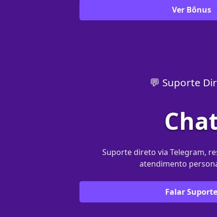
Ver Bônus
💬 Suporte Di
Cha
Suporte direto via Telegram, r
atendimento persona
Falar Suport