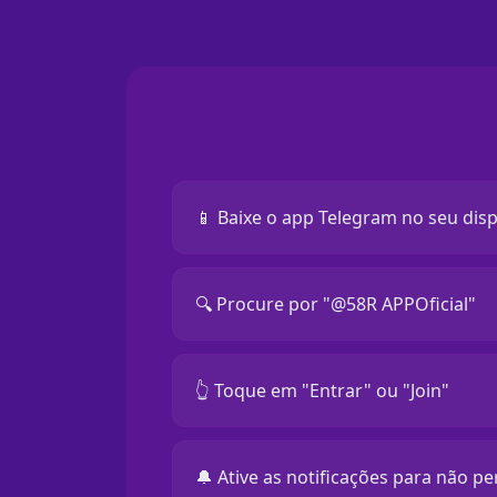
📱 Baixe o app Telegram no seu disp
🔍 Procure por "@58R APPOficial"
👆 Toque em "Entrar" ou "Join"
🔔 Ative as notificações para não p