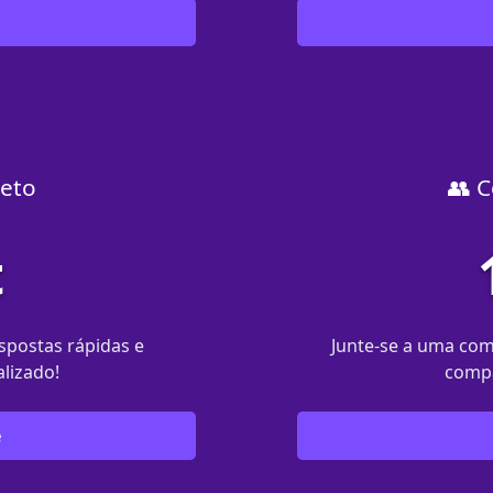
reto
👥 
t
espostas rápidas e
Junte-se a uma com
lizado!
compa
e