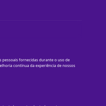
s pessoais fornecidas durante o uso de
elhoria contínua da experiência de nossos