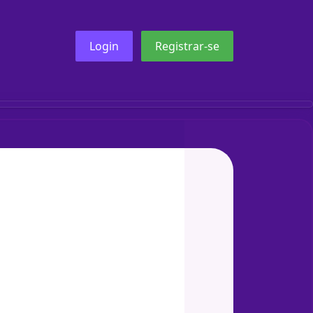
Login
Registrar-se