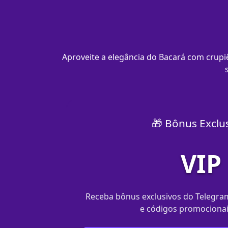
Aproveite a elegância do Bacará com crupi
🎁 Bônus Exclu
VIP
Receba bônus exclusivos do Telegra
e códigos promocionai