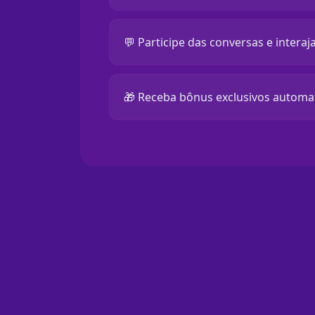
💬 Participe das conversas e interaj
🎁 Receba bônus exclusivos autom