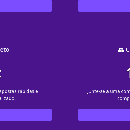
reto
👥 
t
espostas rápidas e
Junte-se a uma com
lizado!
compa
e