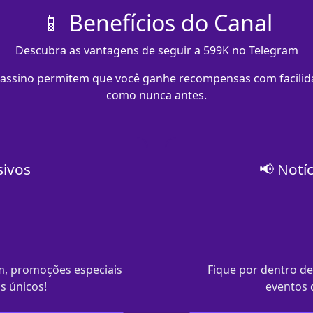
📱 Benefícios do Canal
Descubra as vantagens de seguir a 599K no Telegram
e cassino permitem que você ganhe recompensas com facilida
como nunca antes.
sivos
📢 Notí
m, promoções especiais
Fique por dentro d
s únicos!
eventos 