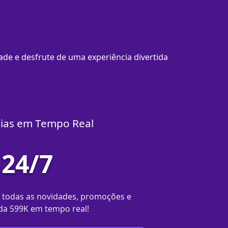
de e desfrute de uma experiência divertida
cias em Tempo Real
24/7
e todas as novidades, promoções e
da 599K em tempo real!