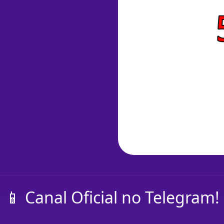
📱 Canal Oficial no Telegram!