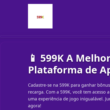
📱 599K A Melho
Plataforma de A
Cadastre-se na 599K para ganhar bônus
recarga. Com a 599K, você tem acesso a
uma experiência de jogo inigualável. J
agora!