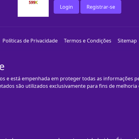
Login
Registrar-se
Políticas de Privacidade
Termos e Condições
Sitemap
de
rios e está empenhada em proteger todas as informações p
tados são utilizados exclusivamente para fins de melhoria