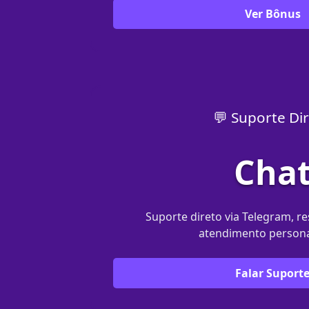
Ver Bônus
💬 Suporte Di
Cha
Suporte direto via Telegram, r
atendimento persona
Falar Suport