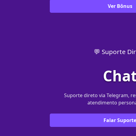
Ver Bônus
💬 Suporte Di
Cha
Suporte direto via Telegram, r
atendimento persona
Falar Suport