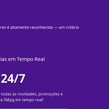
res é altamente reconhecida — um critério
cias em Tempo Real
24/7
e todas as novidades, promoções e
da 5Mpg em tempo real!