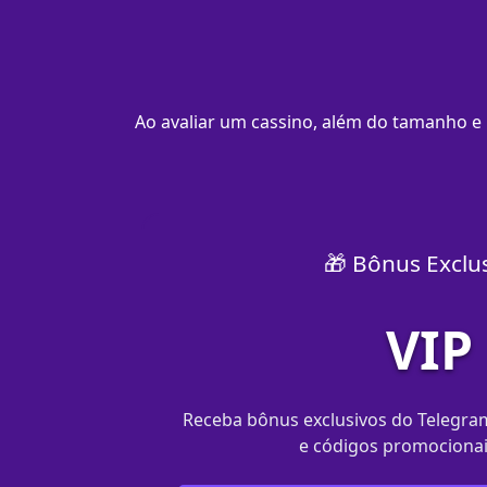
Ao avaliar um cassino, além do tamanho e
🎁 Bônus Exclu
VIP
Receba bônus exclusivos do Telegra
e códigos promocionai