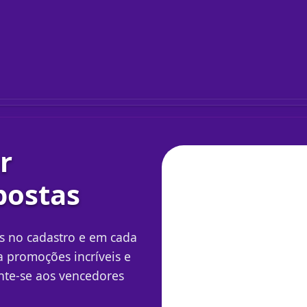
r
postas
s no cadastro e em cada
 promoções incríveis e
unte-se aos vencedores