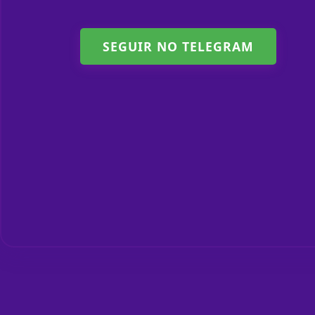
SEGUIR NO TELEGRAM