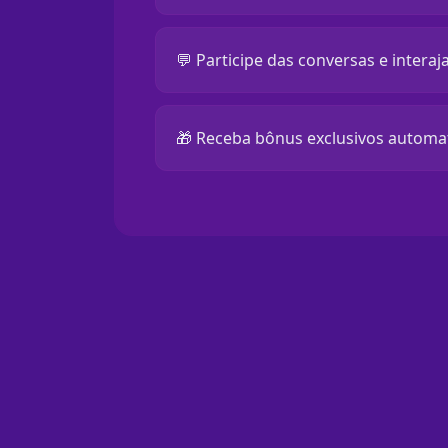
💬 Participe das conversas e interaj
🎁 Receba bônus exclusivos autom