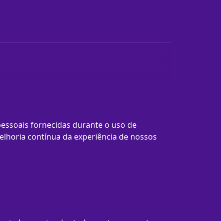
essoais fornecidas durante o uso de
elhoria contínua da experiência de nossos