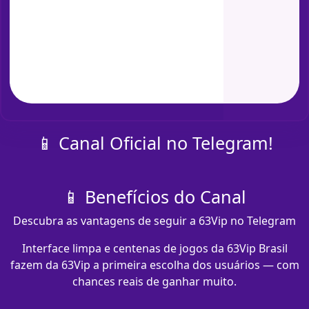
📱 Canal Oficial no Telegram!
📱 Benefícios do Canal
Descubra as vantagens de seguir a 63Vip no Telegram
Interface limpa e centenas de jogos da 63Vip Brasil
fazem da 63Vip a primeira escolha dos usuários — com
chances reais de ganhar muito.