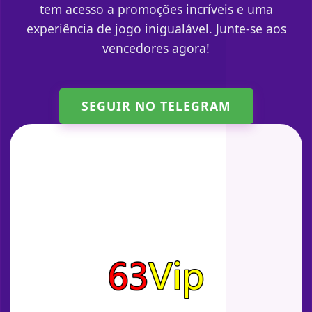
tem acesso a promoções incríveis e uma
experiência de jogo inigualável. Junte-se aos
vencedores agora!
SEGUIR NO TELEGRAM