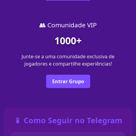
👥 Comunidade VIP
1000+
Junte-se a uma comunidade exclusiva de
jogadores e compartilhe experiências!
Entrar Grupo
📱 Como Seguir no Telegram