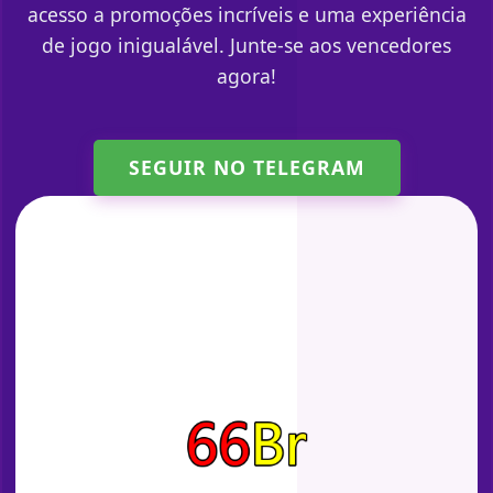
acesso a promoções incríveis e uma experiência
de jogo inigualável. Junte-se aos vencedores
agora!
SEGUIR NO TELEGRAM