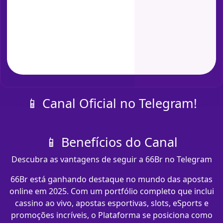
📱 Canal Oficial no Telegram!
📱 Benefícios do Canal
Descubra as vantagens de seguir a 66Br no Telegram
66Br está ganhando destaque no mundo das apostas
online em 2025. Com um portfólio completo que inclui
cassino ao vivo, apostas esportivas, slots, eSports e
promoções incríveis, o Plataforma se posiciona como