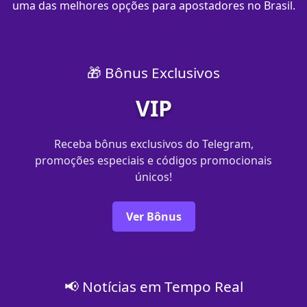
uma das melhores opções para apostadores no Brasil.
🎁 Bônus Exclusivos
VIP
Receba bônus exclusivos do Telegram,
promoções especiais e códigos promocionais
únicos!
Ver Bônus
📢 Notícias em Tempo Real