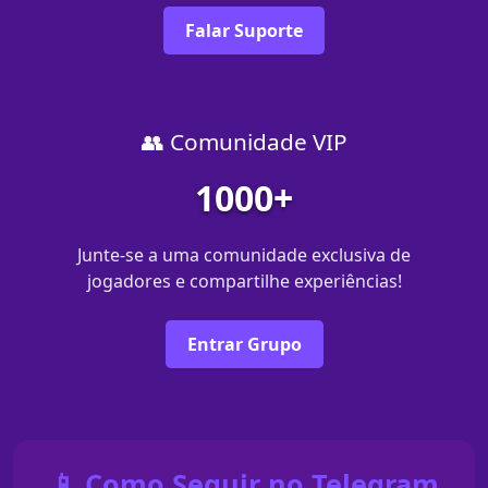
Falar Suporte
👥 Comunidade VIP
1000+
Junte-se a uma comunidade exclusiva de
jogadores e compartilhe experiências!
Entrar Grupo
📱 Como Seguir no Telegram