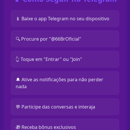
📱 Baixe o app Telegram no seu dispositivo
🔍 Procure por "@66BrOficial"
👆 Toque em "Entrar" ou "Join"
🔔 Ative as notificações para não perder
nada
💬 Participe das conversas e interaja
🎁 Receba bônus exclusivos