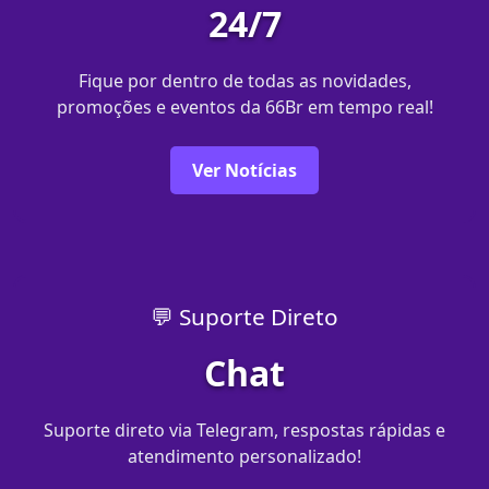
24/7
Fique por dentro de todas as novidades,
promoções e eventos da 66Br em tempo real!
Ver Notícias
💬 Suporte Direto
Chat
Suporte direto via Telegram, respostas rápidas e
atendimento personalizado!