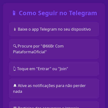
📱 Como Seguir no Telegram
📱 Baixe o app Telegram no seu dispositivo
🔍 Procure por "@66Br Com
PlataformaOficial"
👆 Toque em "Entrar" ou "Join"
🔔 Ative as notificações para não perder
nada