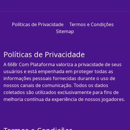
Políticas de Privacidade
Termos e Condições
Sitemap
Políticas de Privacidade
A 66Br Com Plataforma valoriza a privacidade de seus
usuários e está empenhada em proteger todas as
informações pessoais fornecidas durante o uso de
nossos canais de comunicação. Todos os dados
coletados são utilizados exclusivamente para fins de
melhoria contínua da experiência de nossos jogadores.