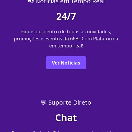
📢 Notícias em Tempo Real
24/7
Fique por dentro de todas as novidades,
promoções e eventos da 66Br Com Plataforma
em tempo real!
Ver Notícias
💬 Suporte Direto
Chat