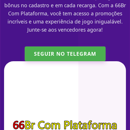
bônus no cadastro e em cada recarga. Com a 66Br
Com Plataforma, você tem acesso a promoções
incríveis e uma experiência de jogo inigualável.
Junte-se aos vencedores agora!
SEGUIR NO TELEGRAM