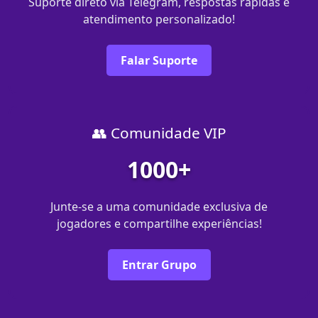
Suporte direto via Telegram, respostas rápidas e
atendimento personalizado!
Falar Suporte
👥 Comunidade VIP
1000+
Junte-se a uma comunidade exclusiva de
jogadores e compartilhe experiências!
Entrar Grupo