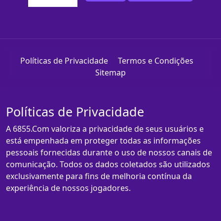
Políticas de Privacidade
Termos e Condições
Sitemap
Políticas de Privacidade
A 6855.Com valoriza a privacidade de seus usuários e
está empenhada em proteger todas as informações
pessoais fornecidas durante o uso de nossos canais de
comunicação. Todos os dados coletados são utilizados
exclusivamente para fins de melhoria contínua da
experiência de nossos jogadores.