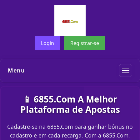
Login
Registrar-se
Menu
📱 6855.Com A Melhor
Plataforma de Apostas
Cadastre-se na 6855.Com para ganhar bônus no
cadastro e em cada recarga. Com a 6855.Com,