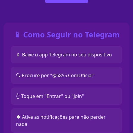
📱 Como Seguir no Telegram
📱 Baixe o app Telegram no seu dispositivo
🔍 Procure por "@6855.ComOficial"
👆 Toque em "Entrar" ou "Join"
🔔 Ative as notificações para não perder
nada