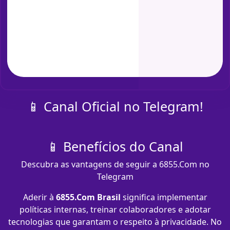
📱 Canal Oficial no Telegram!
📱 Benefícios do Canal
Descubra as vantagens de seguir a 6855.Com no
Telegram
Aderir à
6855.Com Brasil
significa implementar
políticas internas, treinar colaboradores e adotar
tecnologias que garantam o respeito à privacidade. No