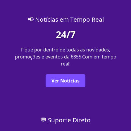
📢 Notícias em Tempo Real
24/7
Fique por dentro de todas as novidades,
promoções e eventos da 6855.Com em tempo
real!
Ver Notícias
💬 Suporte Direto