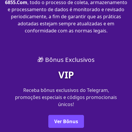
6855.Com
, todo o processo de coleta, armazenamento
e processamento de dados é monitorado e revisado
periodicamente, a fim de garantir que as práticas
adotadas estejam sempre atualizadas e em
conformidade com as normas legais.
🎁 Bônus Exclusivos
VIP
Receba bônus exclusivos do Telegram,
promoções especiais e códigos promocionais
únicos!
Ver Bônus