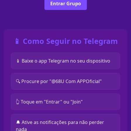
Entrar Grupo
📱 Como Seguir no Telegram
📱 Baixe o app Telegram no seu dispositivo
🔍 Procure por "@68U Com APPOficial"
👆 Toque em "Entrar" ou "Join"
🔔 Ative as notificações para não perder
nada