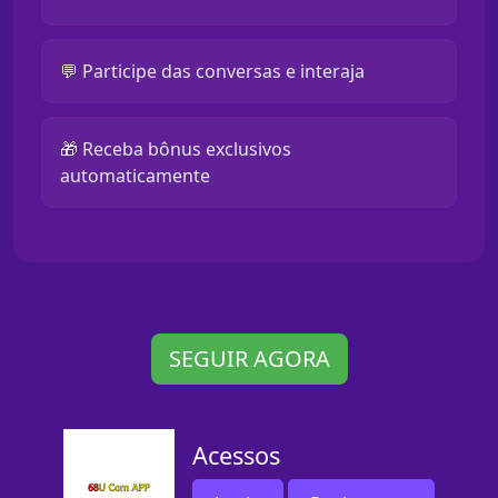
💬 Participe das conversas e interaja
🎁 Receba bônus exclusivos
automaticamente
SEGUIR AGORA
Acessos