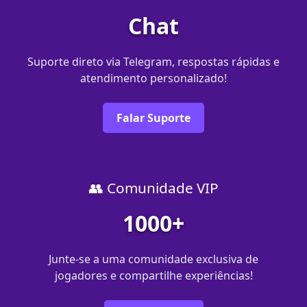
Chat
Suporte direto via Telegram, respostas rápidas e
atendimento personalizado!
Falar Suporte
👥 Comunidade VIP
1000+
Junte-se a uma comunidade exclusiva de
jogadores e compartilhe experiências!