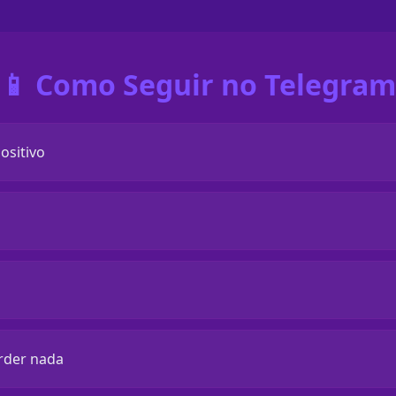
📱 Como Seguir no Telegram
ositivo
erder nada