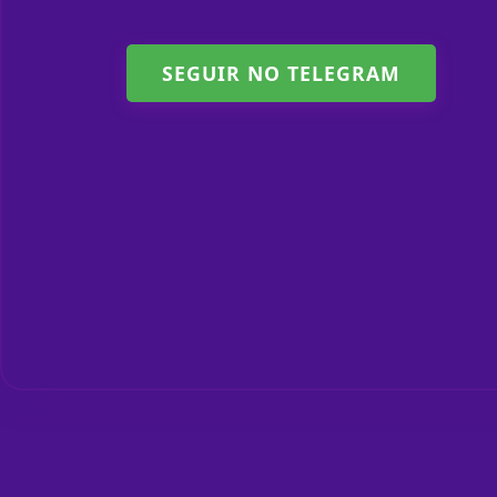
SEGUIR NO TELEGRAM