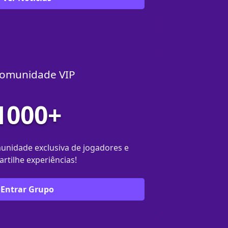
Comunidade VIP
1000+
unidade exclusiva de jogadores e
rtilhe experiências!
Entrar Grupo