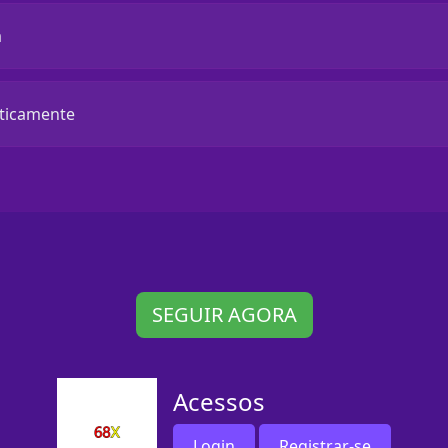
a
aticamente
SEGUIR AGORA
Acessos
Login
Registrar-se