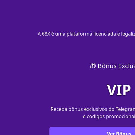
A 68X é uma plataforma licenciada e legal
🎁 Bônus Exclu
VIP
Receba bônus exclusivos do Telegra
e códigos promocionai
Ver Bônus