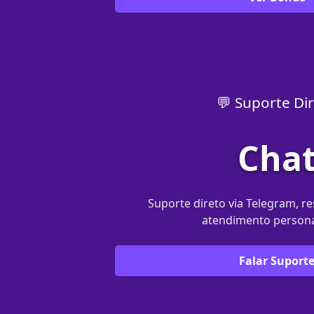
💬 Suporte Di
Cha
Suporte direto via Telegram, r
atendimento persona
Falar Suport