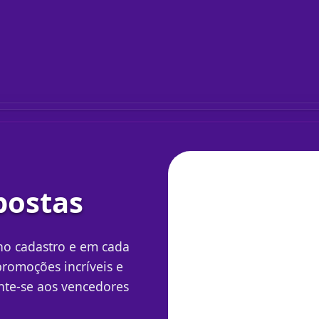
postas
no cadastro e em cada
promoções incríveis e
unte-se aos vencedores