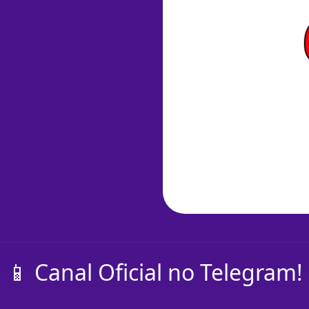
📱 Canal Oficial no Telegram!