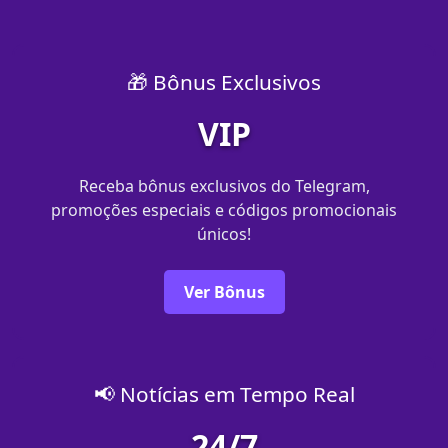
🎁 Bônus Exclusivos
VIP
Receba bônus exclusivos do Telegram,
promoções especiais e códigos promocionais
únicos!
Ver Bônus
📢 Notícias em Tempo Real
24/7