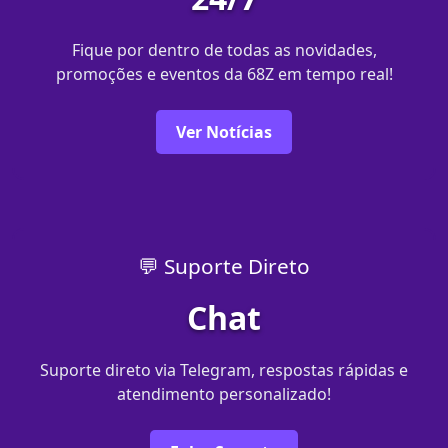
Fique por dentro de todas as novidades,
promoções e eventos da 68Z em tempo real!
Ver Notícias
💬 Suporte Direto
Chat
Suporte direto via Telegram, respostas rápidas e
atendimento personalizado!