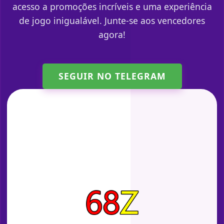
acesso a promoções incríveis e uma experiência
de jogo inigualável. Junte-se aos vencedores
agora!
SEGUIR NO TELEGRAM