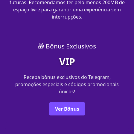
futuras. Recomendamos ter pelo menos 200MB de
espaço livre para garantir uma experiência sem
interrupções.
🎁 Bônus Exclusivos
VIP
Receba bônus exclusivos do Telegram,
promoções especiais e códigos promocionais
únicos!
Ver Bônus