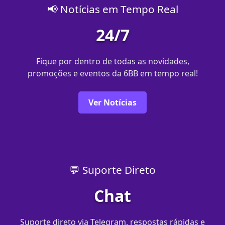
📢 Notícias em Tempo Real
24/7
Fique por dentro de todas as novidades,
promoções e eventos da 6BB em tempo real!
Ver Notícias
💬 Suporte Direto
Chat
Suporte direto via Telegram, respostas rápidas e