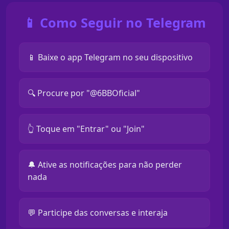
📱 Como Seguir no Telegram
📱 Baixe o app Telegram no seu dispositivo
🔍 Procure por "@6BBOficial"
👆 Toque em "Entrar" ou "Join"
🔔 Ative as notificações para não perder
nada
💬 Participe das conversas e interaja