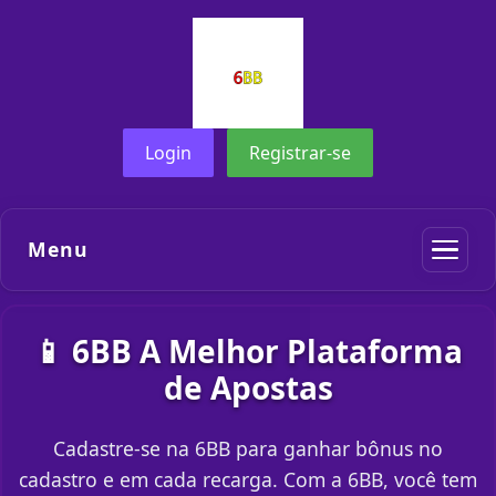
Login
Registrar-se
Menu
📱 6BB A Melhor Plataforma
de Apostas
Cadastre-se na 6BB para ganhar bônus no
cadastro e em cada recarga. Com a 6BB, você tem