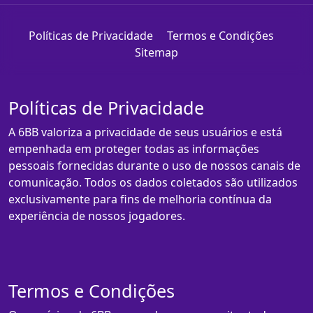
Políticas de Privacidade
Termos e Condições
Sitemap
Políticas de Privacidade
A 6BB valoriza a privacidade de seus usuários e está
empenhada em proteger todas as informações
pessoais fornecidas durante o uso de nossos canais de
comunicação. Todos os dados coletados são utilizados
exclusivamente para fins de melhoria contínua da
experiência de nossos jogadores.
Termos e Condições