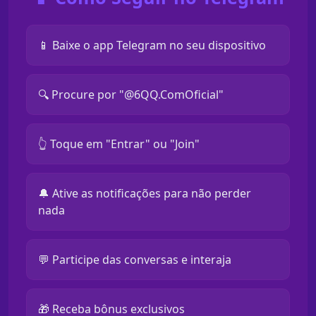
📱 Baixe o app Telegram no seu dispositivo
🔍 Procure por "@6QQ.ComOficial"
👆 Toque em "Entrar" ou "Join"
🔔 Ative as notificações para não perder
nada
💬 Participe das conversas e interaja
🎁 Receba bônus exclusivos