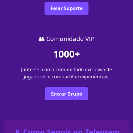
Falar Suporte
👥 Comunidade VIP
1000+
Junte-se a uma comunidade exclusiva de
jogadores e compartilhe experiências!
Entrar Grupo
📱 Como Seguir no Telegram