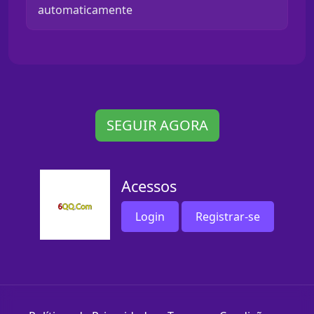
automaticamente
SEGUIR AGORA
Acessos
Login
Registrar-se