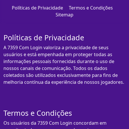
Políticas de Privacidade
Termos e Condições
Sitemap
Políticas de Privacidade
A 7359 Com Login valoriza a privacidade de seus
usuários e está empenhada em proteger todas as
informações pessoais fornecidas durante o uso de
nossos canais de comunicação. Todos os dados
coletados são utilizados exclusivamente para fins de
melhoria contínua da experiência de nossos jogadores.
Termos e Condições
Os usuários da 7359 Com Login concordam em