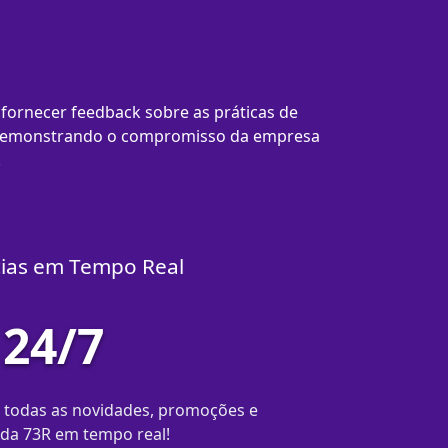
fornecer feedback sobre as práticas de
ra, demonstrando o compromisso da empresa
.
cias em Tempo Real
24/7
e todas as novidades, promoções e
 da 73R em tempo real!