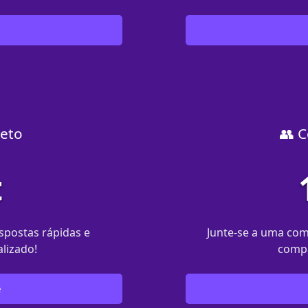
reto
👥 
t
espostas rápidas e
Junte-se a uma com
lizado!
compa
e