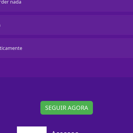
erder nada
a
aticamente
SEGUIR AGORA