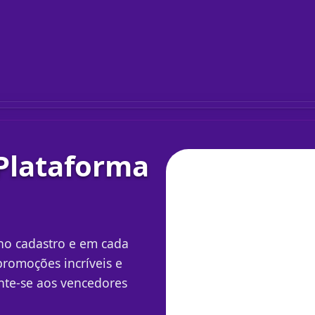
 Plataforma
no cadastro e em cada
promoções incríveis e
unte-se aos vencedores