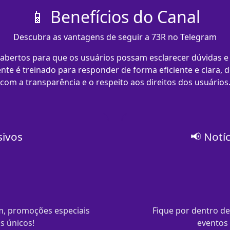
📱 Benefícios do Canal
Descubra as vantagens de seguir a 73R no Telegram
ertos para que os usuários possam esclarecer dúvidas e 
iente é treinado para responder de forma eficiente e cla
com a transparência e o respeito aos direitos dos usuários
sivos
📢 Notí
m, promoções especiais
Fique por dentro d
s únicos!
eventos