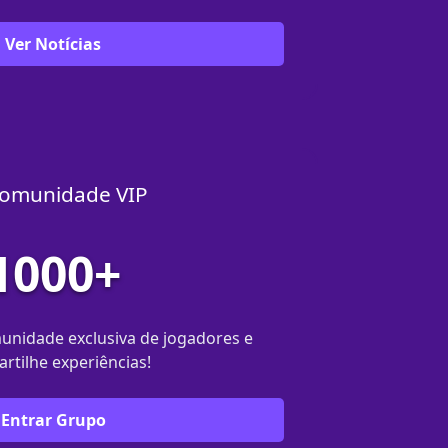
Ver Notícias
Comunidade VIP
1000+
unidade exclusiva de jogadores e
rtilhe experiências!
Entrar Grupo