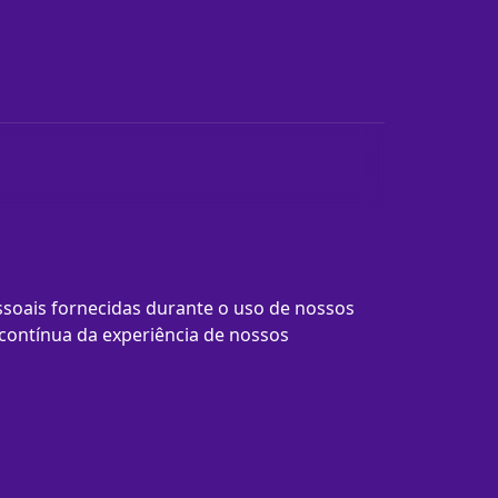
ssoais fornecidas durante o uso de nossos
 contínua da experiência de nossos