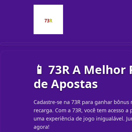
📱 73R A Melhor
de Apostas
Cadastre-se na 73R para ganhar bônus 
recarga. Com a 73R, você tem acesso a 
uma experiência de jogo inigualável. J
agora!