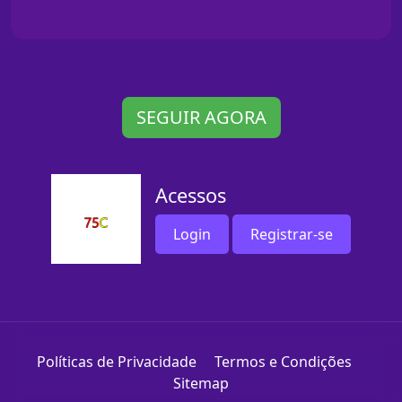
SEGUIR AGORA
Acessos
Login
Registrar-se
Políticas de Privacidade
Termos e Condições
Sitemap