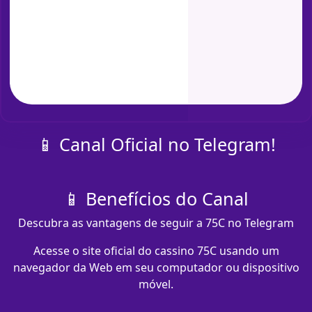
📱 Canal Oficial no Telegram!
📱 Benefícios do Canal
Descubra as vantagens de seguir a 75C no Telegram
Acesse o site oficial do cassino 75C usando um
navegador da Web em seu computador ou dispositivo
móvel.