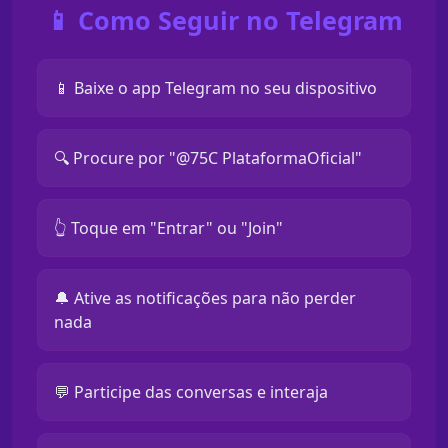
📱 Como Seguir no Telegram
📱 Baixe o app Telegram no seu dispositivo
🔍 Procure por "@75C PlataformaOficial"
👆 Toque em "Entrar" ou "Join"
🔔 Ative as notificações para não perder
nada
💬 Participe das conversas e interaja