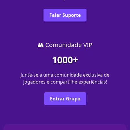
Falar Suporte
👥 Comunidade VIP
1000+
Junte-se a uma comunidade exclusiva de
jogadores e compartilhe experiências!
Entrar Grupo