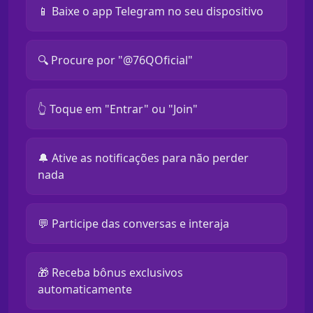
📱 Baixe o app Telegram no seu dispositivo
🔍 Procure por "@76QOficial"
👆 Toque em "Entrar" ou "Join"
🔔 Ative as notificações para não perder
nada
💬 Participe das conversas e interaja
🎁 Receba bônus exclusivos
automaticamente