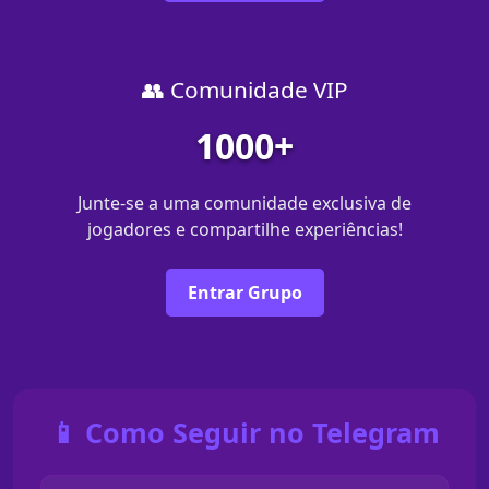
👥 Comunidade VIP
1000+
Junte-se a uma comunidade exclusiva de
jogadores e compartilhe experiências!
Entrar Grupo
📱 Como Seguir no Telegram