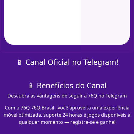
📱 Canal Oficial no Telegram!
📱 Benefícios do Canal
Descubra as vantagens de seguir a 76Q no Telegram
Com o 76Q 76Q Brasil , você aproveita uma experiência
móvel otimizada, suporte 24 horas e jogos disponíveis a
qualquer momento — registre-se e ganhe!