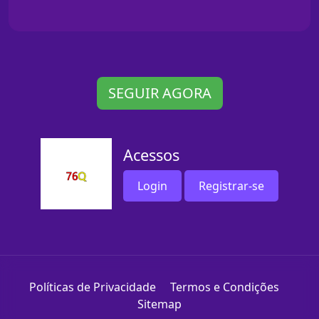
SEGUIR AGORA
Acessos
Login
Registrar-se
Políticas de Privacidade
Termos e Condições
Sitemap