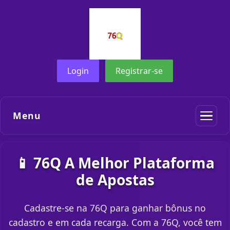
Login
Registrar-se
Menu
📱 76Q A Melhor Plataforma
de Apostas
Cadastre-se na 76Q para ganhar bônus no
cadastro e em cada recarga. Com a 76Q, você tem