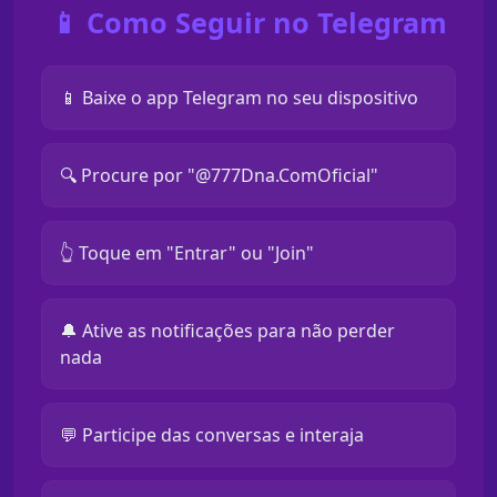
📱 Como Seguir no Telegram
📱 Baixe o app Telegram no seu dispositivo
🔍 Procure por "@777Dna.ComOficial"
👆 Toque em "Entrar" ou "Join"
🔔 Ative as notificações para não perder
nada
💬 Participe das conversas e interaja