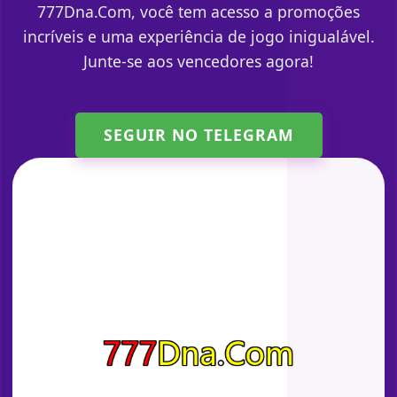
777Dna.Com, você tem acesso a promoções
incríveis e uma experiência de jogo inigualável.
Junte-se aos vencedores agora!
SEGUIR NO TELEGRAM