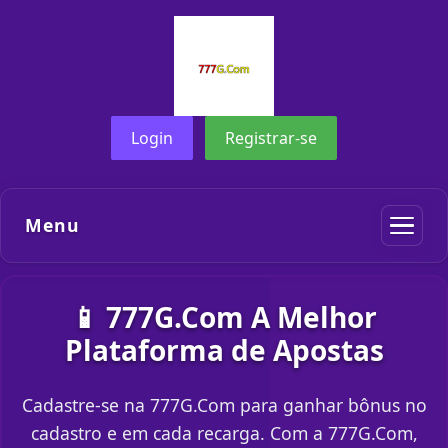
Login
Registrar-se
Menu
📱 777G.Com A Melhor
Plataforma de Apostas
Cadastre-se na 777G.Com para ganhar bônus no
cadastro e em cada recarga. Com a 777G.Com,