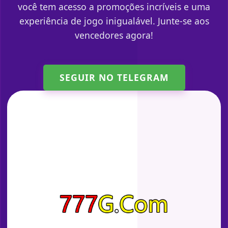
você tem acesso a promoções incríveis e uma
experiência de jogo inigualável. Junte-se aos
vencedores agora!
SEGUIR NO TELEGRAM