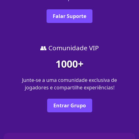
Falar Suporte
👥 Comunidade VIP
1000+
Junte-se a uma comunidade exclusiva de
jogadores e compartilhe experiências!
Entrar Grupo