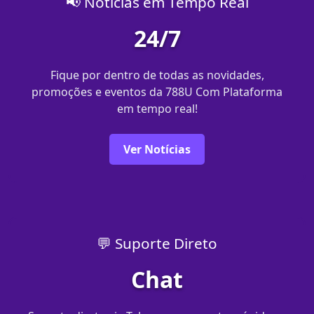
📢 Notícias em Tempo Real
24/7
Fique por dentro de todas as novidades,
promoções e eventos da 788U Com Plataforma
em tempo real!
Ver Notícias
💬 Suporte Direto
Chat