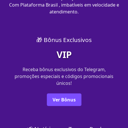
Com Plataforma Brasil , imbatíveis em velocidade e
atendimento.
🎁 Bônus Exclusivos
VIP
Receba bônus exclusivos do Telegram,
promoções especiais e códigos promocionais
únicos!
Ver Bônus