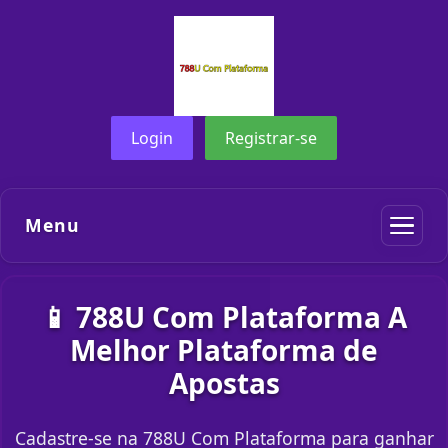
Login
Registrar-se
Menu
📱 788U Com Plataforma A
Melhor Plataforma de
Apostas
Cadastre-se na 788U Com Plataforma para ganhar