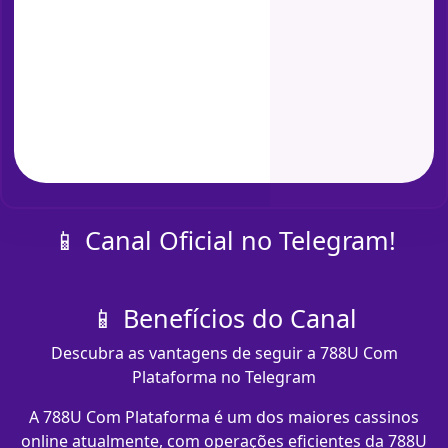
📱 Canal Oficial no Telegram!
📱 Benefícios do Canal
Descubra as vantagens de seguir a 788U Com
Plataforma no Telegram
A 788U Com Plataforma é um dos maiores cassinos
online atualmente, com operações eficientes da 788U