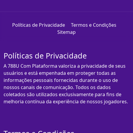
Políticas de Privacidade
Termos e Condições
Sitemap
Políticas de Privacidade
A 788U Com Plataforma valoriza a privacidade de seus
usuários e está empenhada em proteger todas as
informações pessoais fornecidas durante o uso de
nossos canais de comunicação. Todos os dados
coletados são utilizados exclusivamente para fins de
melhoria contínua da experiência de nossos jogadores.