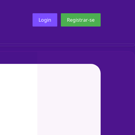
Login
Registrar-se