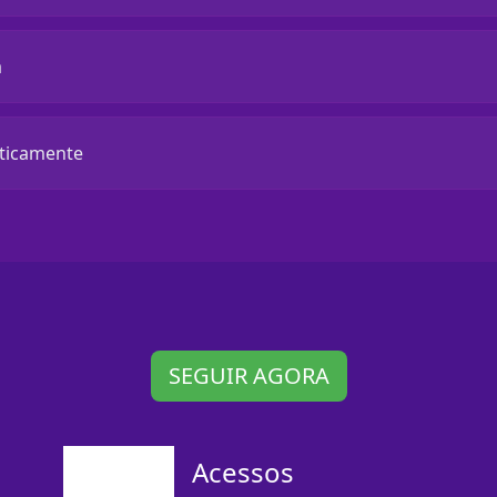
a
aticamente
SEGUIR AGORA
Acessos