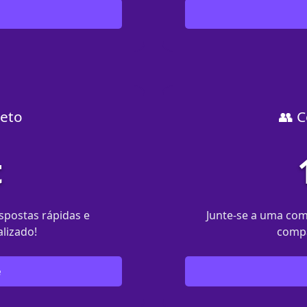
reto
👥 
t
espostas rápidas e
Junte-se a uma com
lizado!
compa
e