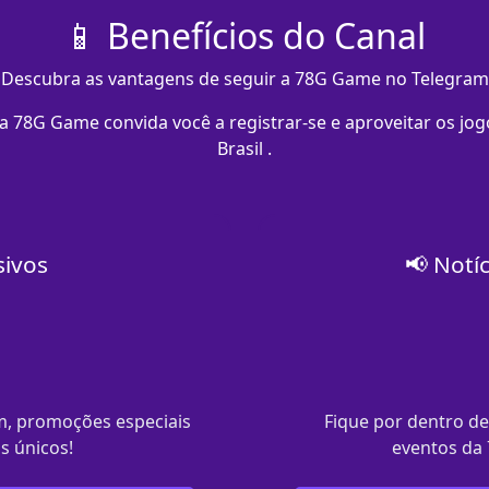
📱 Benefícios do Canal
Descubra as vantagens de seguir a 78G Game no Telegram
a 78G Game convida você a registrar-se e aproveitar os jog
Brasil .
sivos
📢 Notí
m, promoções especiais
Fique por dentro d
s únicos!
eventos da