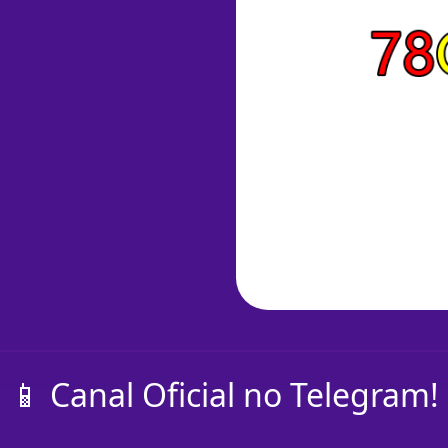
📱 Canal Oficial no Telegram!