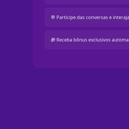
💬 Participe das conversas e interaj
🎁 Receba bônus exclusivos autom