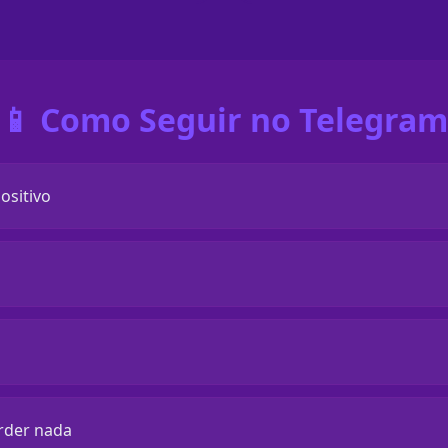
📱 Como Seguir no Telegram
ositivo
erder nada