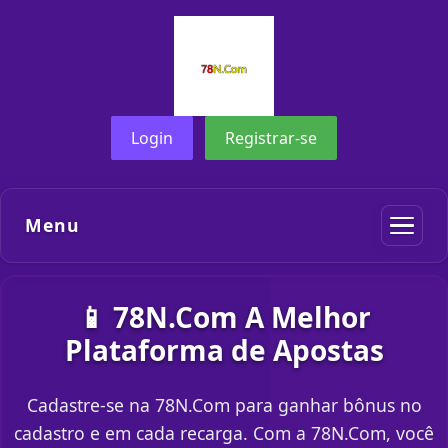
Login
Registrar-se
Menu
📱 78N.Com A Melhor
Plataforma de Apostas
Cadastre-se na 78N.Com para ganhar bônus no
cadastro e em cada recarga. Com a 78N.Com, você