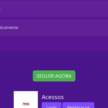
a
aticamente
SEGUIR AGORA
Acessos
Login
Registrar-se