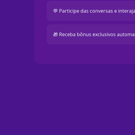
💬 Participe das conversas e interaj
🎁 Receba bônus exclusivos autom