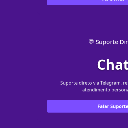
💬 Suporte Di
Cha
Suporte direto via Telegram, r
atendimento persona
Falar Suport