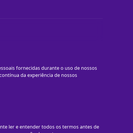
essoais fornecidas durante o uso de nossos
 contínua da experiência de nossos
nte ler e entender todos os termos antes de