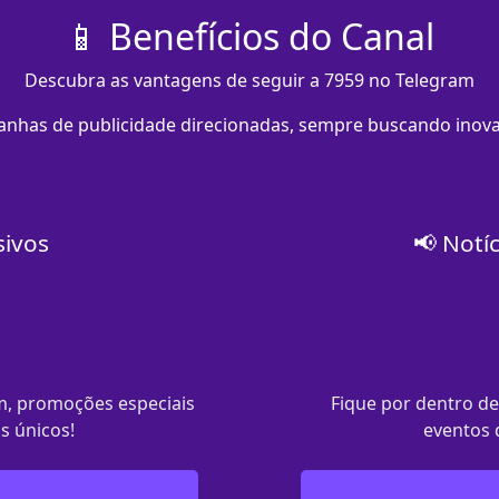
📱 Benefícios do Canal
Descubra as vantagens de seguir a 7959 no Telegram
anhas de publicidade direcionadas, sempre buscando inov
sivos
📢 Notí
m, promoções especiais
Fique por dentro d
s únicos!
eventos 