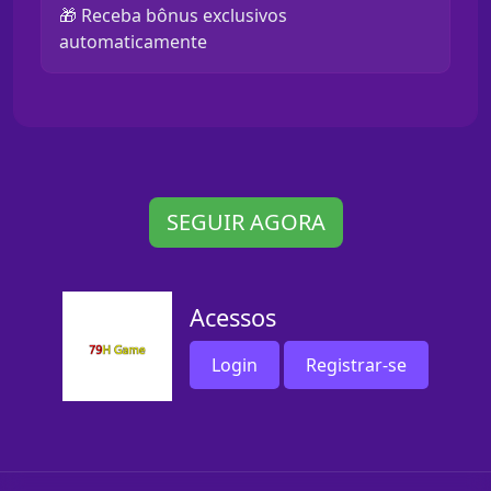
🎁 Receba bônus exclusivos
automaticamente
SEGUIR AGORA
Acessos
Login
Registrar-se