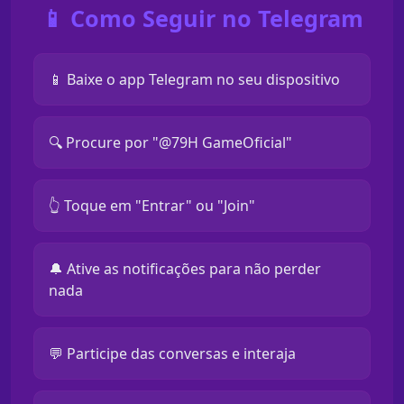
📱 Como Seguir no Telegram
📱 Baixe o app Telegram no seu dispositivo
🔍 Procure por "@79H GameOficial"
👆 Toque em "Entrar" ou "Join"
🔔 Ative as notificações para não perder
nada
💬 Participe das conversas e interaja