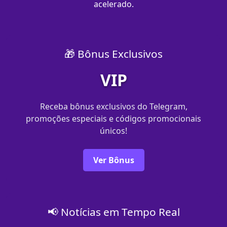
acelerado.
🎁 Bônus Exclusivos
VIP
Receba bônus exclusivos do Telegram,
promoções especiais e códigos promocionais
únicos!
Ver Bônus
📢 Notícias em Tempo Real