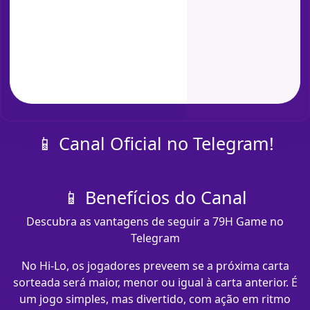
📱 Canal Oficial no Telegram!
📱 Benefícios do Canal
Descubra as vantagens de seguir a 79H Game no
Telegram
No Hi-Lo, os jogadores preveem se a próxima carta
sorteada será maior, menor ou igual à carta anterior. É
um jogo simples, mas divertido, com ação em ritmo